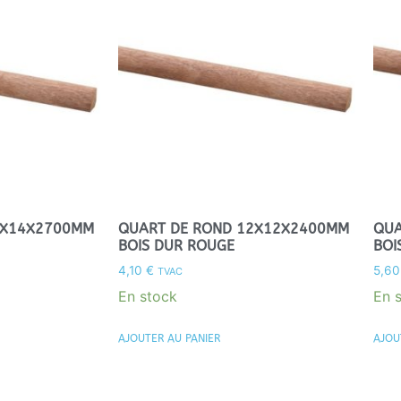
4X14X2700MM
QUART DE ROND 12X12X2400MM
QUA
BOIS DUR ROUGE
BOI
4,10
€
5,6
TVAC
En stock
En 
AJOUTER AU PANIER
AJOU