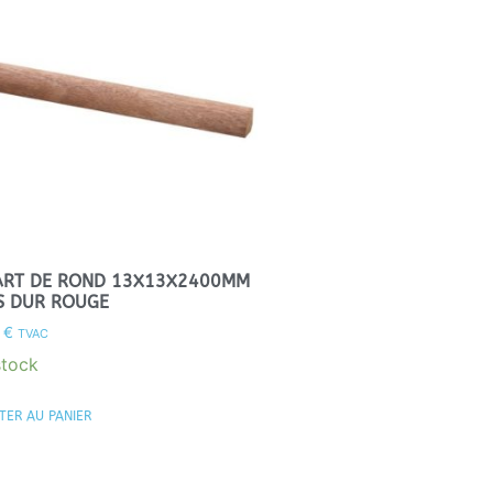
RT DE ROND 13X13X2400MM
S DUR ROUGE
0
€
TVAC
stock
TER AU PANIER