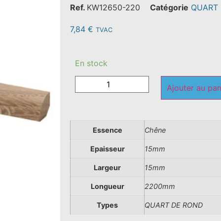
Ref.
KW12650-220
Catégorie
QUART
7,84
€
TVAC
En stock
Ajouter au pan
Essence
Chêne
Epaisseur
15mm
Largeur
15mm
Longueur
2200mm
Types
QUART DE ROND