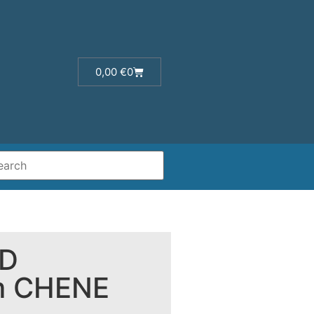
0,00
€
0
ND
m CHENE